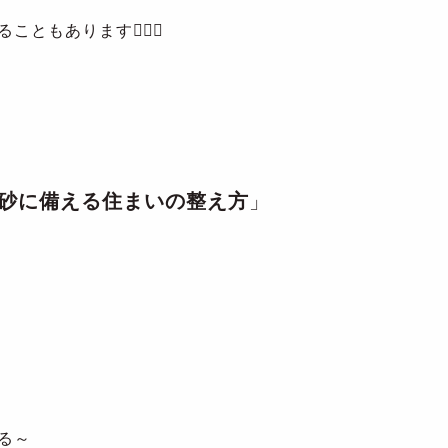
もあります🙅🏻‍♀️
砂に備える住まいの整え方
」
る～