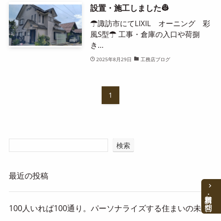
設置・施工しました👷
☂諏訪市にてLIXIL オーニング 彩
風S型☂ 工事・倉庫の入口や荷捌
き...
2025年8月29日
工務店ブログ
1
検索
最近の投稿
資料請求・お問合せ
100人いれば100通り。パーソナライズする住まいの未来